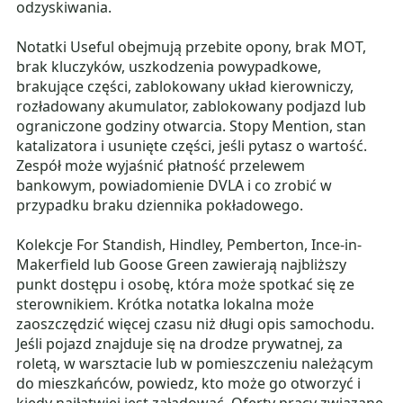
odzyskiwania.
Notatki Useful obejmują przebite opony, brak MOT,
brak kluczyków, uszkodzenia powypadkowe,
brakujące części, zablokowany układ kierowniczy,
rozładowany akumulator, zablokowany podjazd lub
ograniczone godziny otwarcia. Stopy Mention, stan
katalizatora i usunięte części, jeśli pytasz o wartość.
Zespół może wyjaśnić płatność przelewem
bankowym, powiadomienie DVLA i co zrobić w
przypadku braku dziennika pokładowego.
Kolekcje For Standish, Hindley, Pemberton, Ince-in-
Makerfield lub Goose Green zawierają najbliższy
punkt dostępu i osobę, która może spotkać się ze
sterownikiem. Krótka notatka lokalna może
zaoszczędzić więcej czasu niż długi opis samochodu.
Jeśli pojazd znajduje się na drodze prywatnej, za
roletą, w warsztacie lub w pomieszczeniu należącym
do mieszkańców, powiedz, kto może go otworzyć i
kiedy najłatwiej jest załadować. Oferty pracy związane