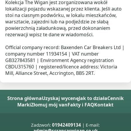
Kolekcja The Wigan jest zorganizowana wokół
lokalizacji pojazdu wskazanej przez klienta. Jeśli auto
stoi na ciasnym podwórku, w lokalu mieszkańców,
warsztacie, zajezdni lub na podjeździe ze słabą
powierzchnią załadunkową, przed dokonaniem
rezerwacji wpisz te dane w wiadomości.
Official company record: Baxenden Car Breakers Ltd |
company number 11934154 | VAT number
GB327843581 | Environment Agency registration
CBDU315760 | registered/licence address: Victoria
Mill, Alliance Street, Accrington, BB5 2RT.
Strona główna
Uzyskaj wycenę
Jak to działa
Cennik
Marki
Złomuj mój van
Fakty i FAQ
Kontakt
Zadzwoń:
01942409134
| E-mail:
admin@scrapcarwigan.co.uk