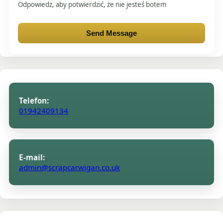
Odpowiedz, aby potwierdzić, że nie jesteś botem
Send Message
Telefon:
01942409134
E-mail:
admin@scrapcarwigan.co.uk