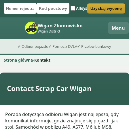
Alloys
Uzyskaj wycenę
Numer rejestracyjny
Kod pocztowy
Wyślij formularz wyceny
Wigan Złomowisko
Menu
Wigan District
✔ Odbiór pojazdu
✔ Pomoc z DVLA
✔ Przelew bankowy
Strona główna
Kontakt
Contact Scrap Car Wigan
Porada dotycząca odbioru Wigan jest najlepsza, gdy
komunikat informuje, gdzie znajduje się pojazd i jak
stoi. Samochód w pobliżu A49, A577, M6 lub M58,